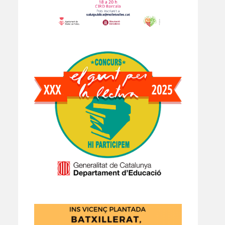
TallerCuina
FestaVerdaCartell