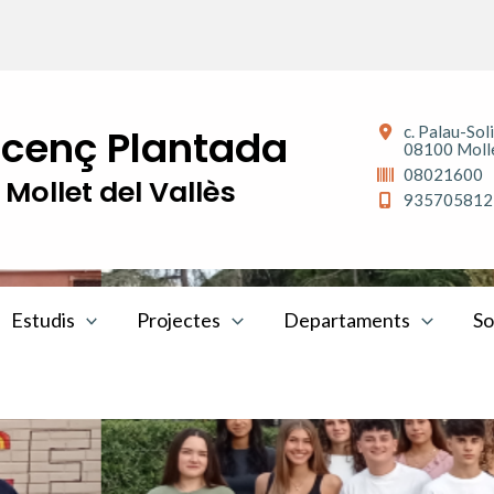
Vicenç Plantada
c. Palau-Sol
08100 Molle
08021600
Mollet del Vallès
935705812
Estudis
Projectes
Departaments
So