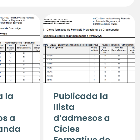
 la
Publicada la
llista
os a
d’admesos a
tanda
Cicles
Formatius de