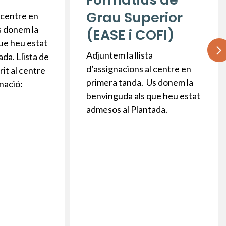
a
Grau Superior
 centre en
s donem la
(EASE i COFI)
ue heu estat
Adjuntem la llista
da. Llista de
d’assignacions al centre en
rit al centre
primera tanda. Us donem la
nació:
benvinguda als que heu estat
admesos al Plantada.