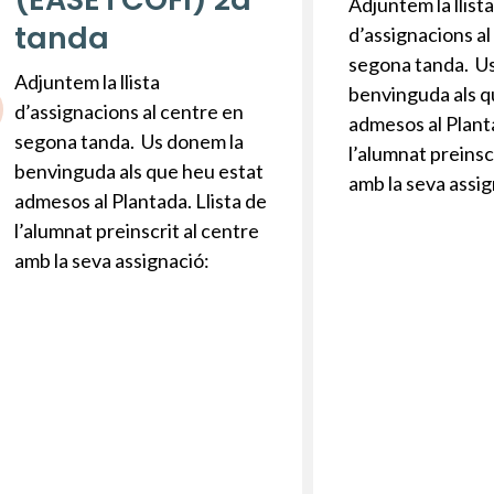
Adjuntem la llist
tanda
d’assignacions al
segona tanda. U
Adjuntem la llista
benvinguda als q
d’assignacions al centre en
admesos al Planta
segona tanda. Us donem la
l’alumnat preinsc
benvinguda als que heu estat
amb la seva assig
admesos al Plantada. Llista de
l’alumnat preinscrit al centre
amb la seva assignació: