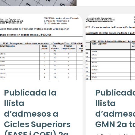
Publicada la
Publicada
llista
llista
d’admesos a
d’admes
Cicles Superiors
GMN 2a 
(EASE i COFI) 2a