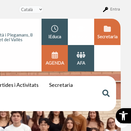
Entra
ità i Plegamans, 8
iEduca
MOODLE
Secretaria
t del Vallès
AGENDA
AFA
rtides i Activitats
Secretaria
Obr