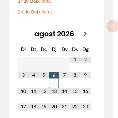
1r de Batxillerat
2n de Batxillerat
agost
2026
Dl
Dt
Dc
Dj
Dv
Ds
Dg
1
2
3
4
5
7
8
9
6
10
11
12
13
14
15
16
17
18
19
20
21
22
23