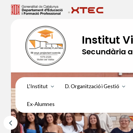
Vés
al
contingut
Institut 
Secundària a 
L’Institut
D. Organització i Gestió
Ex-Alumnes
BAT2B