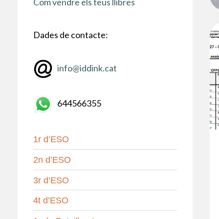
Com vendre els teus llibres
Dades de contacte:
info@iddink.cat
644566355
1r d’ESO
2n d’ESO
3r d’ESO
4t d’ESO