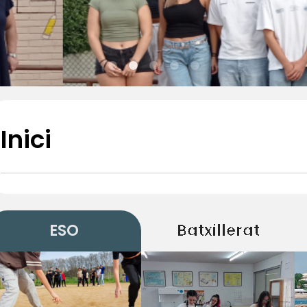
Inici
ESO
Batxillerat